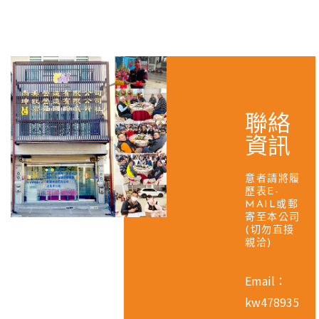
聯絡
資訊
意者請將履
歷表E-
MAIL或郵
寄至本公司
(切勿直接
親洽)
Email：
kw478935