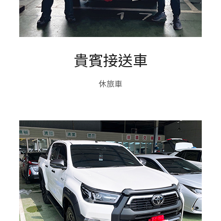
貴賓接送車
休旅車