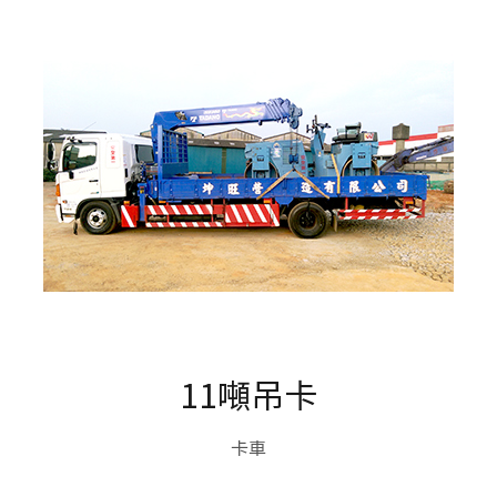
11噸吊卡
卡車