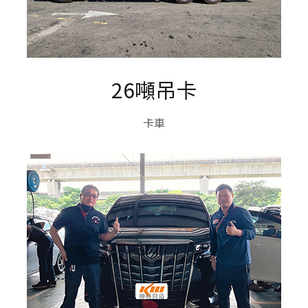
26噸吊卡
卡車