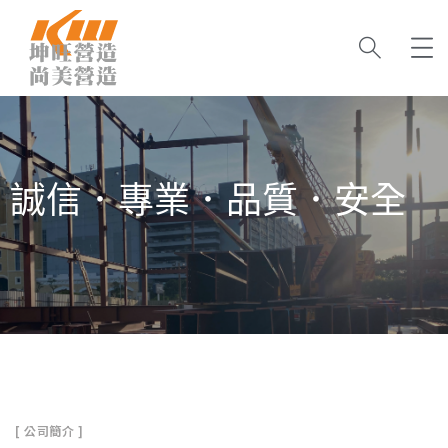
誠信．專業．品質．安全
[ 公司簡介 ]