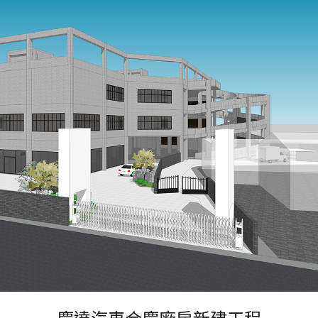
慶達汽車合慶廠房新建工程