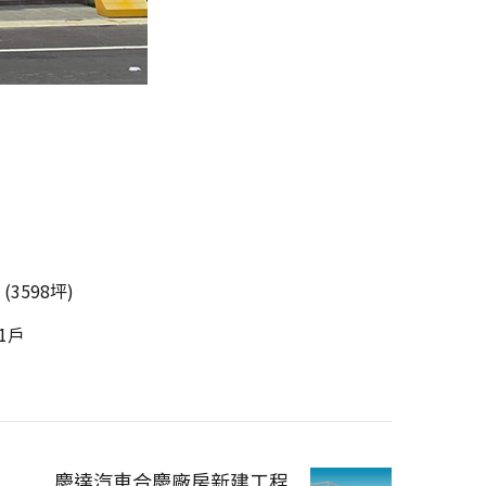
 (3598坪)
 1戶
慶達汽車合慶廠房新建工程