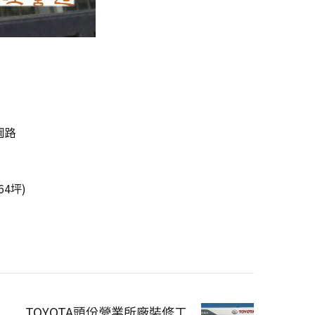
園路
164坪)
TOYOTA頭份營業所廠裝修工