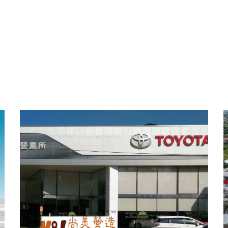
TOYOTA頭份營業所廠裝修工
程
汽車廠房
裝潢修繕